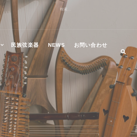
検
索:
民族弦楽器
NEWS
お問い合わせ
社及びMASTER WORKS社ハンマーダルシマー認定修理技術
S正規代理店