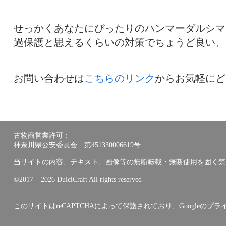
せっかくあなたにぴったりのハンマーダルシマ
過保護と思えるくらいの対策でちょうど良い、
お問い合わせは
こちらのリンク
からお気軽にど
古物商営業許可：
神奈川県公安委員会 第451330006619号
当サイトの内容、テキスト、画像等の無断転載・無断使用を固く禁
©︎2017 – 2026 DulciCraft All rights reserved
このサイトはreCAPTCHAによって保護されており、Googleの
プラ