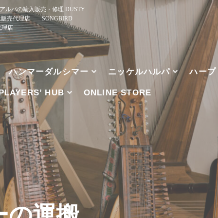
ルパの輸入販売・修理 DUSTY
規販売代理店 SONGBIRD
正規代理店
ハンマーダルシマー
ニッケルハルパ
ハープ
PLAYERS’ HUB
ONLINE STORE
、ブズーキ、アルパの輸入販売・修理 DUSTY STRINGS
HE WOOD, TK O’BRIEN’S, MCSPADDEN DULCIMER
ーの運搬