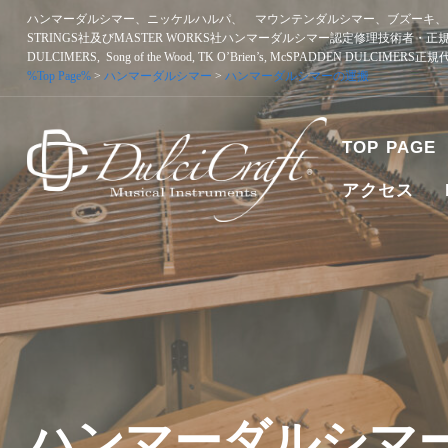
Skip
ハンマーダルシマー、ニッケルハルパ、 マウンテンダルシマー、ブズーキ、ア
to
STRINGS社及びMASTER WORKS社ハンマーダルシマー認定修理技術者・正
content
DULCIMERS, Song of the Wood, TK O’Brien’s, McSPADDEN DULCIMERS
%Top Page%
>
ハンマーダルシマー
>
ハンマーダルシマーの運搬
TOP PAGE
アクセス
ハンマーダルシマー、ニッケルハルパ、 マウンテンダルシマー
者・正規販売代理店 SONGBIRD DULCIMERS, SONG OF T
ハンマーダルシマ