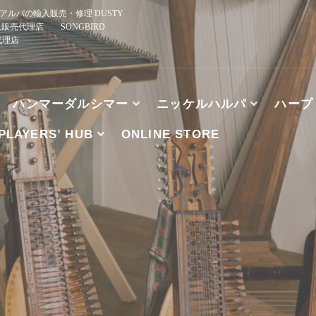
ルパの輸入販売・修理 DUSTY
規販売代理店 SONGBIRD
正規代理店
ハンマーダルシマー
ニッケルハルパ
ハープ
PLAYERS’ HUB
ONLINE STORE
、ブズーキ、アルパの輸入販売・修理 DUSTY STRINGS
HE WOOD, TK O’BRIEN’S, MCSPADDEN DULCIMER