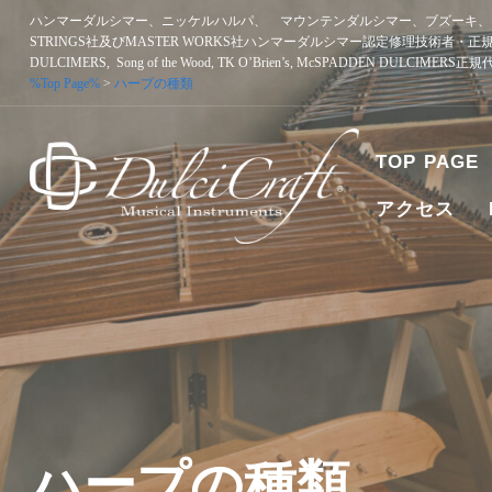
Skip
ハンマーダルシマー、ニッケルハルパ、 マウンテンダルシマー、ブズーキ、ア
to
STRINGS社及びMASTER WORKS社ハンマーダルシマー認定修理技術者・正
content
DULCIMERS, Song of the Wood, TK O’Brien’s, McSPADDEN DULCIMERS
%Top Page%
>
ハープの種類
TOP PAGE
アクセス
ハンマーダルシマー、ニッケルハルパ、 マウンテンダルシマー
者・正規販売代理店 SONGBIRD DULCIMERS, SONG OF T
ハープの種類