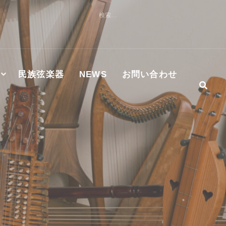
検
索:
民族弦楽器
NEWS
お問い合わせ
社及びMASTER WORKS社ハンマーダルシマー認定修理技術
S正規代理店