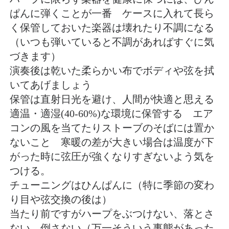
ぱんに弾くことが一番 ケースに入れて長ら
く保管しておいた楽器は壊れたり不調になる
（いつも弾いていると不調があればすぐに気
づきます）
演奏後は乾いた柔らかい布でボディや弦を拭
いてあげましょう
保管は直射日光を避け、人間が快適と思える
適温・適湿(40-60%)な環境に保管する エア
コンの風を当てたりストーブのそばには置か
ないこと 寒暖の差が大きい場合は温度が下
がった時に弦圧が強くなりすぎないよう気を
つける。
チューニングはひんぱんに（特に季節の変わ
り目や弦交換の後は）
当たり前ですがハープをぶつけない、落とさ
ない、倒さない（万一そういう事態があった