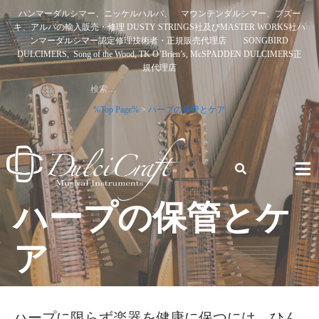
Skip
ハンマーダルシマー、ニッケルハルパ、 マウンテンダルシマー、ブズー
to
キ、アルパの輸入販売・修理 DUSTY STRINGS社及びMASTER WORKS社ハ
content
ンマーダルシマー認定修理技術者・正規販売代理店 SONGBIRD
DULCIMERS, Song of the Wood, TK O’Brien’s, McSPADDEN DULCIMERS正
規代理店
検
索:
%Top Page%
>
ハープの保管とケア
ハープの保管とケ
ハンマーダルシマー、ニッケルハルパ、 マウンテンダルシ
マー、ブズーキ、アルパの輸入販売・修理 DUSTY STRINGS
社及びMASTER WORKS社ハンマーダルシマー認定修理技術
ア
者・正規販売代理店 SONGBIRD DULCIMERS, SONG OF
THE WOOD, TK O’BRIEN’S, MCSPADDEN DULCIMERS正規
代理店
ハープに限らず楽器を健康に保つには、ひん