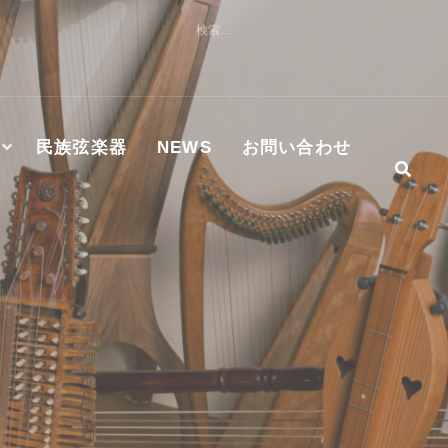
検
索:
民族弦楽器
NEWS
お問い合わせ
社及びMASTER WORKS社ハンマーダルシマー認定修理技術
S正規代理店