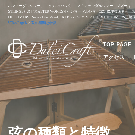
Skip
ハンマーダルシマー、ニッケルハルパ、 マウンテンダルシマー、ブズーキ、ア
to
STRINGS社及びMASTER WORKS社ハンマーダルシマー認定修理技術者・正
content
DULCIMERS, Song of the Wood, TK O’Brien’s, McSPADDEN DULCIMERS
%Top Page%
>
弦の種類と特徴
TOP PAGE
アクセス
ハンマーダルシマー、ニッケルハルパ、 マウンテンダルシマー
者・正規販売代理店 SONGBIRD DULCIMERS, SONG OF T
弦の種類と特徴