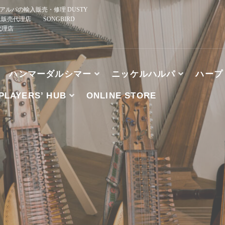
ルパの輸入販売・修理 DUSTY
規販売代理店 SONGBIRD
正規代理店
ハンマーダルシマー
ニッケルハルパ
ハープ
PLAYERS’ HUB
ONLINE STORE
、ブズーキ、アルパの輸入販売・修理 DUSTY STRINGS
HE WOOD, TK O’BRIEN’S, MCSPADDEN DULCIMER