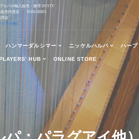
ルパの輸入販売・修理 DUSTY
規販売代理店 SONGBIRD
正規代理店
ラグアイ他）
ハンマーダルシマー
ニッケルハルパ
ハープ
PLAYERS’ HUB
ONLINE STORE
、ブズーキ、アルパの輸入販売・修理 DUSTY STRINGS
HE WOOD, TK O’BRIEN’S, MCSPADDEN DULCIMER
ルパ：パラグアイ他