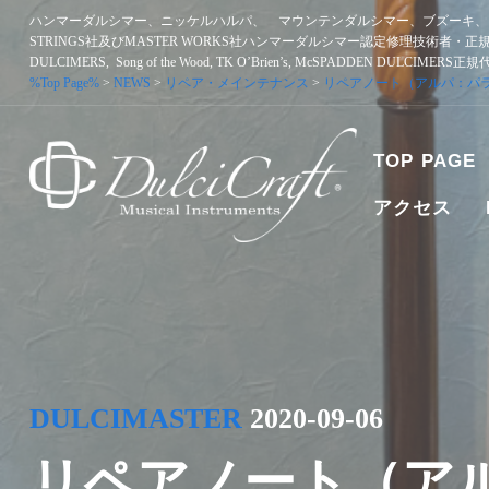
Skip
ハンマーダルシマー、ニッケルハルパ、 マウンテンダルシマー、ブズーキ、ア
to
STRINGS社及びMASTER WORKS社ハンマーダルシマー認定修理技術者・正
content
DULCIMERS, Song of the Wood, TK O’Brien’s, McSPADDEN DULCIMERS
%Top Page%
>
NEWS
>
リペア・メインテナンス
>
リペアノート（アルパ：パ
TOP PAGE
アクセス
ハンマーダルシマー、ニッケルハルパ、 マウンテンダルシマー
者・正規販売代理店 SONGBIRD DULCIMERS, SONG OF T
DULCIMASTER
2020-09-06
リペアノート（ア