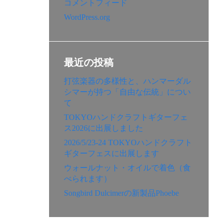
コメントフィード
WordPress.org
最近の投稿
打弦楽器の多様性と、ハンマーダル
シマーが持つ「自由な伝統」につい
て
TOKYOハンドクラフトギターフェ
ス2026に出展しました
2026/5/23-24 TOKYOハンドクラフト
ギターフェスに出展します
ウォールナット・オイルで着色（食
べられます）
Songbird Dulcimerの新製品Phoebe