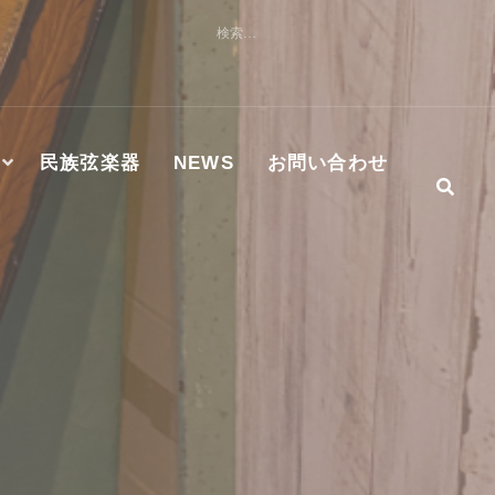
検
索:
民族弦楽器
NEWS
お問い合わせ
社及びMASTER WORKS社ハンマーダルシマー認定修理技術
S正規代理店
）