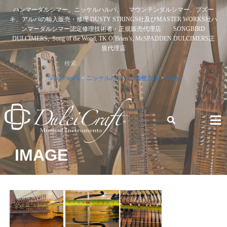
Skip
ハンマーダルシマー、ニッケルハルパ、 マウンテンダルシマー、ブズー
to
キ、アルパの輸入販売・修理 DUSTY STRINGS社及びMASTER WORKS社ハ
content
ンマーダルシマー認定修理技術者・正規販売代理店 SONGBIRD
DULCIMERS, Song of the Wood, TK O’Brien’s, McSPADDEN DULCIMERS正
規代理店
検
索:
%Top Page%
>
ニッケルハルパの調整方法
>
image
ハンマーダルシマー、ニッケルハルパ、 マウンテンダルシ
IMAGE
マー、ブズーキ、アルパの輸入販売・修理 DUSTY STRINGS
社及びMASTER WORKS社ハンマーダルシマー認定修理技術
者・正規販売代理店 SONGBIRD DULCIMERS, SONG OF
THE WOOD, TK O’BRIEN’S, MCSPADDEN DULCIMERS正規
代理店