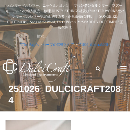
Skip
ハンマーダルシマー、ニッケルハルパ、 マウンテンダルシマー、ブズー
to
キ、アルパの輸入販売・修理 DUSTY STRINGS社及びMASTER WORKS社ハ
content
ンマーダルシマー認定修理技術者・正規販売代理店 SONGBIRD
DULCIMERS, Song of the Wood, TK O’Brien’s, McSPADDEN DULCIMERS正
規代理店
検
索:
%Top Page%
>
ハープの保管とケア
>
251026_dulcicraft2084
ハンマーダルシマー、ニッケルハルパ、 マウンテンダルシ
251026_DULCICRAFT208
マー、ブズーキ、アルパの輸入販売・修理 DUSTY STRINGS
4
社及びMASTER WORKS社ハンマーダルシマー認定修理技術
者・正規販売代理店 SONGBIRD DULCIMERS, SONG OF
THE WOOD, TK O’BRIEN’S, MCSPADDEN DULCIMERS正規
代理店