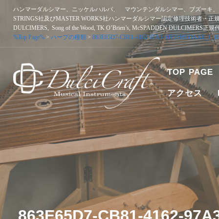
Skip
ハンマーダルシマー、ニッケルハルパ、 マウンテンダルシマー、ブズーキ、ア
to
STRINGS社及びMASTER WORKS社ハンマーダルシマー認定修理技術者・正
content
DULCIMERS, Song of the Wood, TK O’Brien’s, McSPADDEN DULCIMERS
%Top Page%
>
ハープの種類
>
863E65D7-CB81-4162-97A3-69F31903DAAE_1_10
TOP PAGE
アクセス
ハンマーダルシマー、ニッケルハルパ、 マウンテンダルシマー
者・正規販売代理店 SONGBIRD DULCIMERS, SONG OF T
863E65D7-CB81-4162-97A