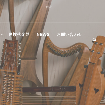
検
索:
民族弦楽器
NEWS
お問い合わせ
社及びMASTER WORKS社ハンマーダルシマー認定修理技術
S正規代理店