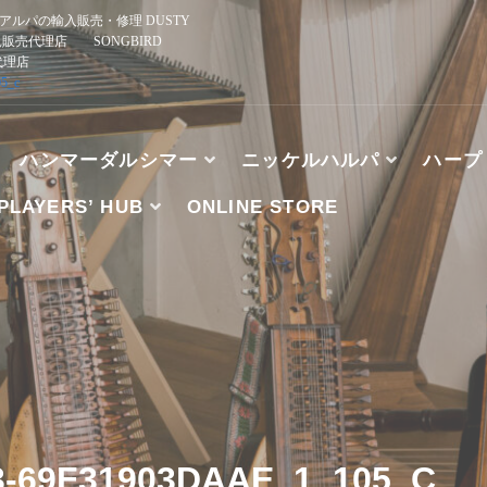
ルパの輸入販売・修理 DUSTY
規販売代理店 SONGBIRD
正規代理店
5_c
ハンマーダルシマー
ニッケルハルパ
ハープ
PLAYERS’ HUB
ONLINE STORE
、ブズーキ、アルパの輸入販売・修理 DUSTY STRINGS
HE WOOD, TK O’BRIEN’S, MCSPADDEN DULCIMER
3-69F31903DAAE_1_105_C