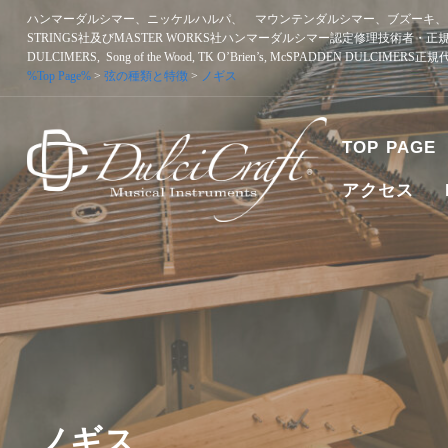
Skip
ハンマーダルシマー、ニッケルハルパ、 マウンテンダルシマー、ブズーキ、ア
to
STRINGS社及びMASTER WORKS社ハンマーダルシマー認定修理技術者・正
content
DULCIMERS, Song of the Wood, TK O’Brien’s, McSPADDEN DULCIMERS
%Top Page%
>
弦の種類と特徴
>
ノギス
TOP PAGE
アクセス
ハンマーダルシマー、ニッケルハルパ、 マウンテンダルシマー
者・正規販売代理店 SONGBIRD DULCIMERS, SONG OF T
ノギス