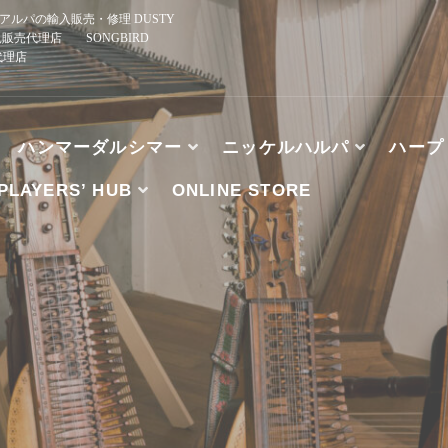
ルパの輸入販売・修理 DUSTY
規販売代理店 SONGBIRD
正規代理店
ハンマーダルシマー
ニッケルハルパ
ハープ
PLAYERS’ HUB
ONLINE STORE
、ブズーキ、アルパの輸入販売・修理 DUSTY STRINGS
HE WOOD, TK O’BRIEN’S, MCSPADDEN DULCIMER