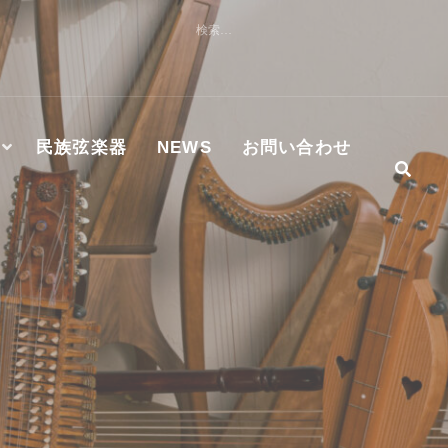
検
索:
民族弦楽器
NEWS
お問い合わせ
社及びMASTER WORKS社ハンマーダルシマー認定修理技術
S正規代理店