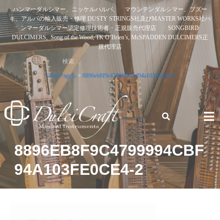
Skip
ハンマーダルシマー、ニッケルハルパ、 マウンテンダルシマー、ブズー
to
キ、アルパの輸入販売・修理 DUSTY STRINGS社及びMASTER WORKS社ハ
content
ンマーダルシマー認定修理技術者・正規販売代理店 SONGBIRD
DULCIMERS, Song of the Wood, TK O’Brien’s, McSPADDEN DULCIMERS正
規代理店
検
索:
%Top Page%
>
8896eb8f9c4799994cbf94a103fe0ce4-2
ハンマーダルシマー、ニッケルハルパ、 マウンテンダルシ
8896EB8F9C4799994CBF
マー、ブズーキ、アルパの輸入販売・修理 DUSTY STRINGS
94A103FE0CE4-2
社及びMASTER WORKS社ハンマーダルシマー認定修理技術
者・正規販売代理店 SONGBIRD DULCIMERS, SONG OF
THE WOOD, TK O’BRIEN’S, MCSPADDEN DULCIMERS正規
代理店