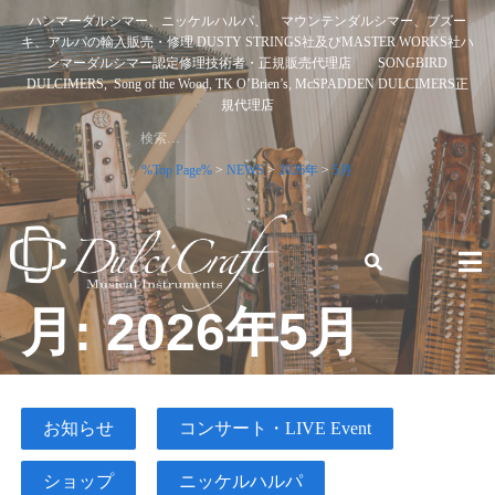
Skip
ハンマーダルシマー、ニッケルハルパ、 マウンテンダルシマー、ブズー
to
キ、アルパの輸入販売・修理 DUSTY STRINGS社及びMASTER WORKS社ハ
content
ンマーダルシマー認定修理技術者・正規販売代理店 SONGBIRD
DULCIMERS, Song of the Wood, TK O’Brien’s, McSPADDEN DULCIMERS正
規代理店
検
索:
%Top Page%
>
NEWS
>
2026年
>
5月
月:
2026年5月
ハンマーダルシマー、ニッケルハルパ、 マウンテンダルシ
マー、ブズーキ、アルパの輸入販売・修理 DUSTY STRINGS
社及びMASTER WORKS社ハンマーダルシマー認定修理技術
者・正規販売代理店 SONGBIRD DULCIMERS, SONG OF
THE WOOD, TK O’BRIEN’S, MCSPADDEN DULCIMERS正規
お知らせ
コンサート・LIVE Event
代理店
ショップ
ニッケルハルパ