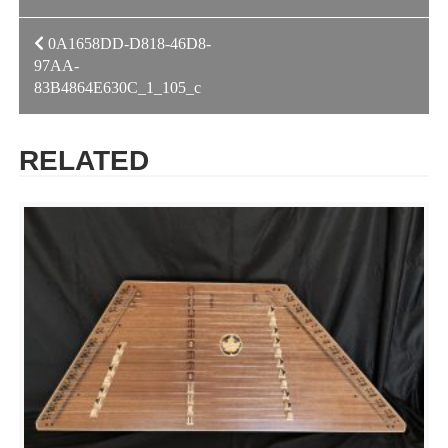
投
0A1658DD-D818-46D8-
97AA-
稿
83B4864E630C_1_105_c
ナ
ビ
RELATED
ゲ
ー
シ
ョ
ン