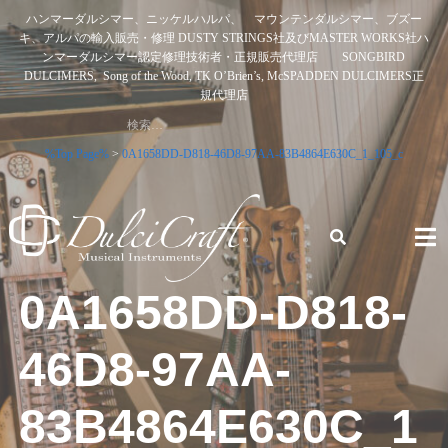
Skip
ハンマーダルシマー、ニッケルハルパ、 マウンテンダルシマー、ブズー
to
キ、アルパの輸入販売・修理 DUSTY STRINGS社及びMASTER WORKS社ハ
content
ンマーダルシマー認定修理技術者・正規販売代理店 SONGBIRD
DULCIMERS, Song of the Wood, TK O’Brien’s, McSPADDEN DULCIMERS正
規代理店
検
索:
%Top Page%
>
0A1658DD-D818-46D8-97AA-83B4864E630C_1_105_c
ハンマーダルシマー、ニッケルハルパ、 マウンテンダルシ
0A1658DD-D818-
マー、ブズーキ、アルパの輸入販売・修理 DUSTY STRINGS
社及びMASTER WORKS社ハンマーダルシマー認定修理技術
46D8-97AA-
者・正規販売代理店 SONGBIRD DULCIMERS, SONG OF
THE WOOD, TK O’BRIEN’S, MCSPADDEN DULCIMERS正規
代理店
83B4864E630C_1