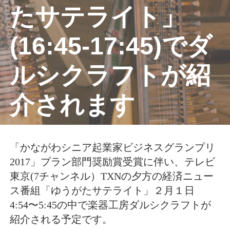
たサテライト」
(16:45-17:45)でダ
ルシクラフトが紹
介されます
「かながわシニア起業家ビジネスグランプリ
2017」プラン部門奨励賞受賞に伴い、テレビ
東京(7チャンネル）TXNの夕方の経済ニュー
ス番組「ゆうがたサテライト」２月１日
4:54〜5:45の中で楽器工房ダルシクラフトが
紹介される予定です。