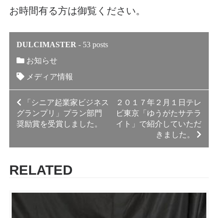
お時間有る方は御覧ください。
DULCIMASTER
-
53 posts
お知らせ
メディア情報
投
「シニア起業家ビジネス
２０１７年２月１日テレ
グランプリ」プラン部門
ビ東京「ゆうがたサテラ
稿
奨励賞を受賞しました。
イト」で紹介していただ
きました。
ナ
ビ
RELATED
ゲ
ー
シ