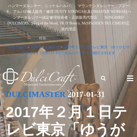
Skip
ハンマーダルシマー、ニッケルハルパ、 マウンテンダルシマー、ブズー
to
キ、アルパの輸入販売・修理 DUSTY STRINGS社及びMASTER WORKS社ハ
content
ンマーダルシマー認定修理技術者・正規販売代理店 SONGBIRD
DULCIMERS, Song of the Wood, TK O’Brien’s, McSPADDEN DULCIMERS正
規代理店
検
索:
%Top Page%
>
NEWS
>
お知らせ
>
2017年２月１日テレビ東京「ゆうがたサ
テライト」(16:45-17:45)でダルシクラフトが紹介されます
DULCIMASTER
2017-01-31
ハンマーダルシマー、ニッケルハルパ、 マウンテンダルシ
マー、ブズーキ、アルパの輸入販売・修理 DUSTY STRINGS
2017年２月１日テ
社及びMASTER WORKS社ハンマーダルシマー認定修理技術
者・正規販売代理店 SONGBIRD DULCIMERS, SONG OF
THE WOOD, TK O’BRIEN’S, MCSPADDEN DULCIMERS正規
レビ東京「ゆうが
代理店