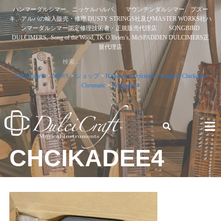
Skip
ハンマーダルシマー、ニッケルハルパ、 マウンテンダルシマー、ブズー
to
キ、アルパの輸入販売・修理 DUSTY STRINGS社及びMASTER WORKS社ハ
content
ンマーダルシマー認定修理技術者・正規販売代理店 SONGBIRD
DULCIMERS, Song of the Wood, TK O’Brien’s, McSPADDEN DULCIMERS正
規代理店
検
索:
%Top Page%
>
NEWS
>
ショップ
>
Hammered Dulcimer / Songbird Chickadee
Chromatic
>
Chcikadee4
CHCIKADEE4
ハンマーダルシマー、ニッケルハルパ、 マウンテンダルシ
マー、ブズーキ、アルパの輸入販売・修理 DUSTY STRINGS
社及びMASTER WORKS社ハンマーダルシマー認定修理技術
者・正規販売代理店 SONGBIRD DULCIMERS, SONG OF
THE WOOD, TK O’BRIEN’S, MCSPADDEN DULCIMERS正規
代理店