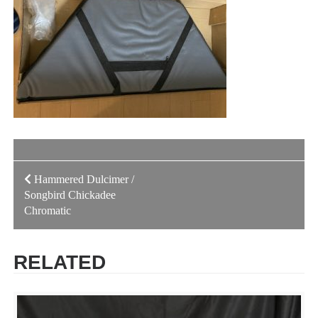
投
Hammered Dulcimer /
Songbird Chickadee
稿
Chromatic
ナ
ビ
RELATED
ゲ
ー