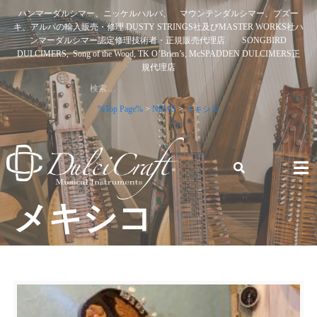
Skip
ハンマーダルシマー、ニッケルハルパ、 マウンテンダルシマー、ブズー
to
キ、アルパの輸入販売・修理 DUSTY STRINGS社及びMASTER WORKS社ハ
content
ンマーダルシマー認定修理技術者・正規販売代理店 SONGBIRD
DULCIMERS, Song of the Wood, TK O’Brien’s, McSPADDEN DULCIMERS正
規代理店
検
索:
%Top Page%
>
NEWS
>
メキシコ
メキシコ
ハンマーダルシマー、ニッケルハルパ、 マウンテンダルシ
マー、ブズーキ、アルパの輸入販売・修理 DUSTY STRINGS
社及びMASTER WORKS社ハンマーダルシマー認定修理技術
者・正規販売代理店 SONGBIRD DULCIMERS, SONG OF
THE WOOD, TK O’BRIEN’S, MCSPADDEN DULCIMERS正規
代理店