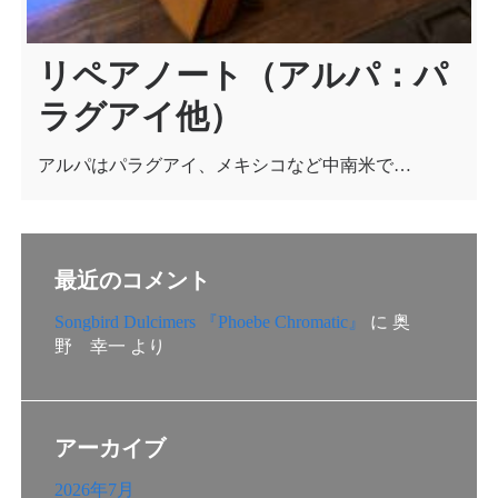
リペアノート（アルパ：パ
ラグアイ他）
アルパはパラグアイ、メキシコなど中南米で…
最近のコメント
Songbird Dulcimers 『Phoebe Chromatic』
に
奥
野 幸一
より
アーカイブ
2026年7月