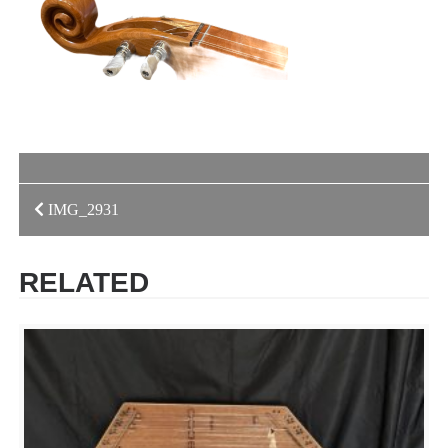
投
IMG_2931
稿
RELATED
ナ
ビ
ゲ
ー
シ