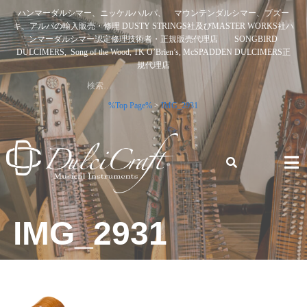
Skip
ハンマーダルシマー、ニッケルハルパ、 マウンテンダルシマー、ブズー
to
キ、アルパの輸入販売・修理 DUSTY STRINGS社及びMASTER WORKS社ハ
content
ンマーダルシマー認定修理技術者・正規販売代理店 SONGBIRD
DULCIMERS, Song of the Wood, TK O’Brien’s, McSPADDEN DULCIMERS正
規代理店
検
索:
%Top Page%
>
IMG_2931
ハンマーダルシマー、ニッケルハルパ、 マウンテンダルシ
マー、ブズーキ、アルパの輸入販売・修理 DUSTY STRINGS
IMG_2931
社及びMASTER WORKS社ハンマーダルシマー認定修理技術
者・正規販売代理店 SONGBIRD DULCIMERS, SONG OF
THE WOOD, TK O’BRIEN’S, MCSPADDEN DULCIMERS正規
代理店