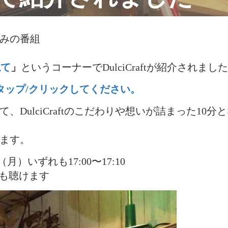
みの番組
ねて
」
というコーナーでDulciCraftが紹介されまし
タップ/クリックしてください。
ulciCraftのこだわりや想いが詰まった10分
ます。
月）いずれも17:00〜17:10
oでも聴けます