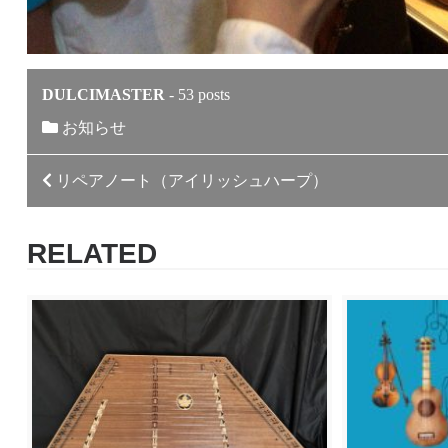
DULCIMASTER
-
53 posts
お知らせ
投
リペアノート（アイリッシュハープ）
稿
RELATED
ナ
ビ
ゲ
ー
シ
ョ