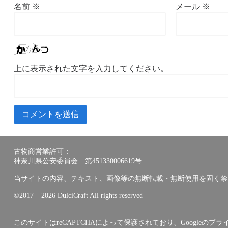
名前
※
メール
※
上に表示された文字を入力してください。
古物商営業許可：
神奈川県公安委員会 第451330006619号
当サイトの内容、テキスト、画像等の無断転載・無断使用を固く禁
©︎2017 – 2026 DulciCraft All rights reserved
このサイトはreCAPTCHAによって保護されており、Googleの
プラ