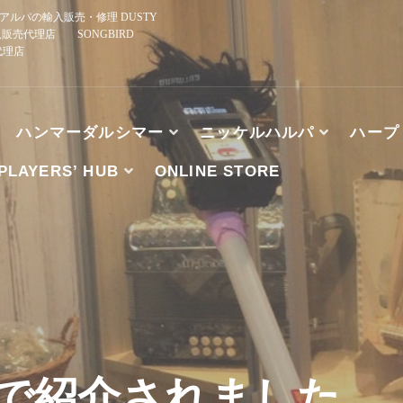
ルパの輸入販売・修理 DUSTY
規販売代理店 SONGBIRD
正規代理店
ハンマーダルシマー
ニッケルハルパ
ハープ
PLAYERS’ HUB
ONLINE STORE
、ブズーキ、アルパの輸入販売・修理 DUSTY STRINGS
HE WOOD, TK O’BRIEN’S, MCSPADDEN DULCIMER
組で紹介されました