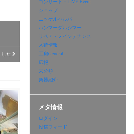
コンサート・LIVE Event
ショップ
ニッケルハルパ
ハンマーダルシマー
リペア・メインテナンス
入荷情報
工房General
しました
広報
未分類
楽器紹介
メタ情報
ログイン
投稿フィード