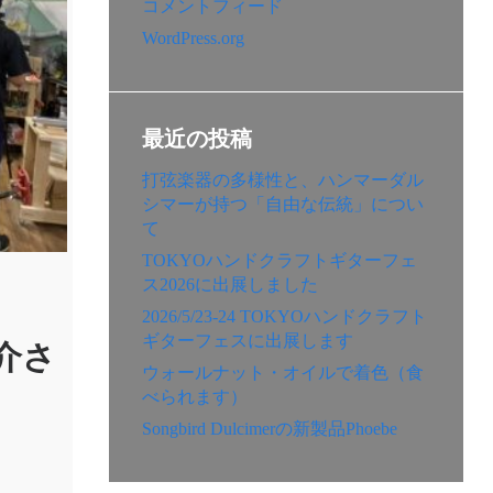
コメントフィード
WordPress.org
最近の投稿
打弦楽器の多様性と、ハンマーダル
シマーが持つ「自由な伝統」につい
て
TOKYOハンドクラフトギターフェ
ス2026に出展しました
2026/5/23-24 TOKYOハンドクラフト
ギターフェスに出展します
介さ
ウォールナット・オイルで着色（食
べられます）
Songbird Dulcimerの新製品Phoebe