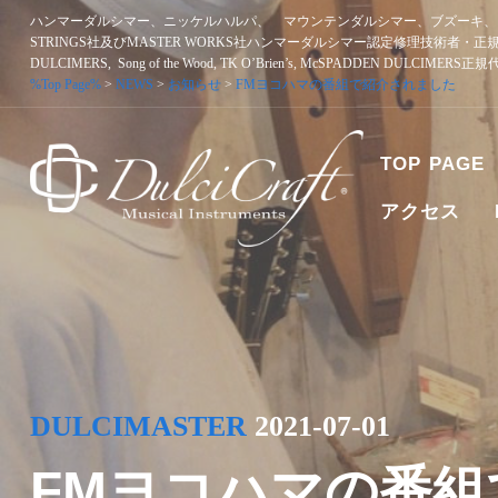
Skip
ハンマーダルシマー、ニッケルハルパ、 マウンテンダルシマー、ブズーキ、ア
to
STRINGS社及びMASTER WORKS社ハンマーダルシマー認定修理技術者・正
content
DULCIMERS, Song of the Wood, TK O’Brien’s, McSPADDEN DULCIMERS
%Top Page%
>
NEWS
>
お知らせ
>
FMヨコハマの番組で紹介されました
TOP PAGE
アクセス
ハンマーダルシマー、ニッケルハルパ、 マウンテンダルシマー
者・正規販売代理店 SONGBIRD DULCIMERS, SONG OF T
DULCIMASTER
2021-07-01
FMヨコハマの番