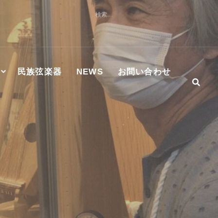
検
索:
民族弦楽器
NEWS
お問い合わせ
社及びMASTER WORKS社ハンマーダルシマー認定修理技術
S正規代理店