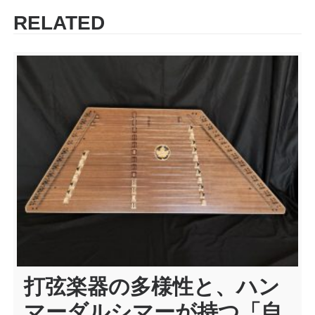
ナ
RELATED
ビ
ゲ
ー
シ
ョ
ン
打弦楽器の多様性と、ハン
マーダルシマーが持つ「自