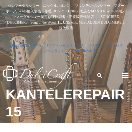
Skip
ハンマーダルシマー、ニッケルハルパ、 マウンテンダルシマー、ブズー
to
キ、アルパの輸入販売・修理 DUSTY STRINGS社及びMASTER WORKS社ハ
content
ンマーダルシマー認定修理技術者・正規販売代理店 SONGBIRD
DULCIMERS, Song of the Wood, TK O’Brien’s, McSPADDEN DULCIMERS正
規代理店
検
索:
%Top Page%
>
NEWS
>
リペア・メインテナンス
>
リペアノート（カンテ
レ：フィンランド）
>
KanteleRepair15
KANTELEREPAIR
ハンマーダルシマー、ニッケルハルパ、 マウンテンダルシ
マー、ブズーキ、アルパの輸入販売・修理 DUSTY STRINGS
社及びMASTER WORKS社ハンマーダルシマー認定修理技術
15
者・正規販売代理店 SONGBIRD DULCIMERS, SONG OF
THE WOOD, TK O’BRIEN’S, MCSPADDEN DULCIMERS正規
代理店