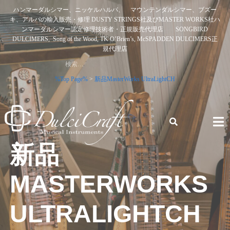
Skip
ハンマーダルシマー、ニッケルハルパ、 マウンテンダルシマー、ブズー
to
キ、アルパの輸入販売・修理 DUSTY STRINGS社及びMASTER WORKS社ハ
content
ンマーダルシマー認定修理技術者・正規販売代理店 SONGBIRD
DULCIMERS, Song of the Wood, TK O’Brien’s, McSPADDEN DULCIMERS正
規代理店
検
索:
%Top Page%
>
新品MasterWorks UltraLightCH
新品
ハンマーダルシマー、ニッケルハルパ、 マウンテンダルシ
マー、ブズーキ、アルパの輸入販売・修理 DUSTY STRINGS
社及びMASTER WORKS社ハンマーダルシマー認定修理技術
MASTERWORKS
者・正規販売代理店 SONGBIRD DULCIMERS, SONG OF
THE WOOD, TK O’BRIEN’S, MCSPADDEN DULCIMERS正規
ULTRALIGHTCH
代理店