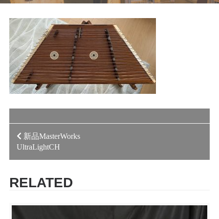
投
新品MasterWorks
UltraLightCH
稿
ナ
RELATED
ビ
ゲ