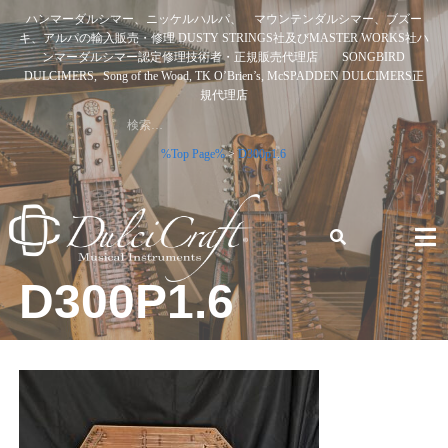
Skip
ハンマーダルシマー、ニッケルハルパ、 マウンテンダルシマー、ブズー
to
キ、アルパの輸入販売・修理 DUSTY STRINGS社及びMASTER WORKS社ハ
content
ンマーダルシマー認定修理技術者・正規販売代理店 SONGBIRD
DULCIMERS, Song of the Wood, TK O’Brien’s, McSPADDEN DULCIMERS正
規代理店
検
索:
%Top Page%
>
D300p1.6
D300P1.6
ハンマーダルシマー、ニッケルハルパ、 マウンテンダルシ
マー、ブズーキ、アルパの輸入販売・修理 DUSTY STRINGS
社及びMASTER WORKS社ハンマーダルシマー認定修理技術
者・正規販売代理店 SONGBIRD DULCIMERS, SONG OF
THE WOOD, TK O’BRIEN’S, MCSPADDEN DULCIMERS正規
代理店