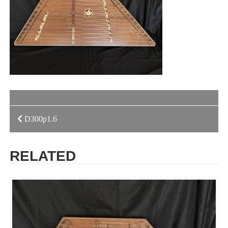
投
D300p1.6
稿
RELATED
ナ
ビ
ゲ
ー