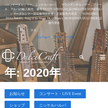
Skip
ハンマーダルシマー、ニッケルハルパ、 マウンテンダルシマー、ブズー
to
キ、アルパの輸入販売・修理 DUSTY STRINGS社及びMASTER WORKS社ハ
content
ンマーダルシマー認定修理技術者・正規販売代理店 SONGBIRD
DULCIMERS, Song of the Wood, TK O’Brien’s, McSPADDEN DULCIMERS正
規代理店
検
索:
%Top Page%
>
NEWS
>
2020年
年:
2020年
ハンマーダルシマー、ニッケルハルパ、 マウンテンダルシ
マー、ブズーキ、アルパの輸入販売・修理 DUSTY STRINGS
社及びMASTER WORKS社ハンマーダルシマー認定修理技術
者・正規販売代理店 SONGBIRD DULCIMERS, SONG OF
THE WOOD, TK O’BRIEN’S, MCSPADDEN DULCIMERS正規
お知らせ
コンサート・LIVE Event
代理店
ショップ
ニッケルハルパ